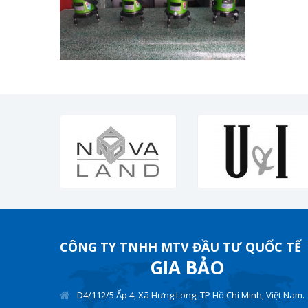
CÔNG TY TNHH MTV ĐẦU TƯ QUỐC TẾ
GIA BẢO
D4/112/5 Ấp 4, Xã Hưng Long, TP Hồ Chí Minh, Việt Nam.