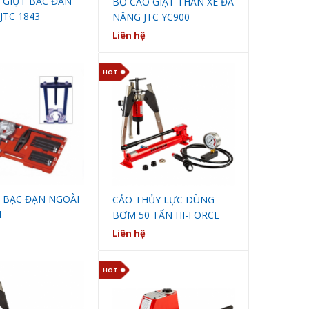
 GIỰT BẠC ĐẠN
BỘ CẢO GIẬT THÂN XE ĐA
JTC 1843
NĂNG JTC YC900
Liên hệ
HOT
 BẠC ĐẠN NGOÀI
CẢO THỦY LỰC DÙNG
1
BƠM 50 TẤN HI-FORCE
ACP50
Liên hệ
HOT