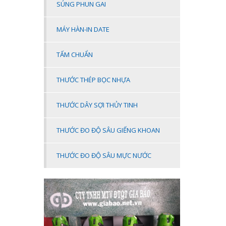
SÚNG PHUN GAI
MÁY HÀN-IN DATE
TẤM CHUẨN
THƯỚC THÉP BỌC NHỰA
THƯỚC DÂY SỢI THỦY TINH
THƯỚC ĐO ĐỘ SÂU GIẾNG KHOAN
THƯỚC ĐO ĐỘ SÂU MỰC NƯỚC