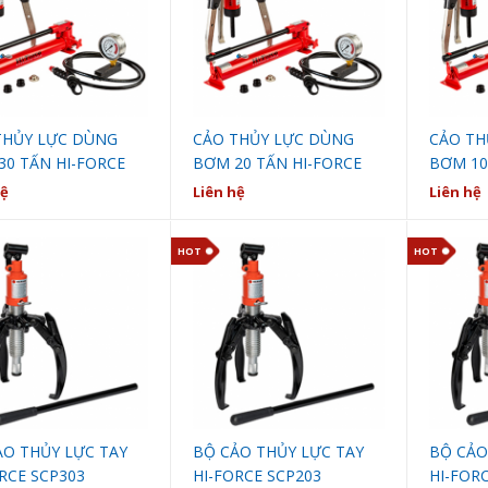
THỦY LỰC DÙNG
CẢO THỦY LỰC DÙNG
CẢO TH
30 TẤN HI-FORCE
BƠM 20 TẤN HI-FORCE
BƠM 10
0
ACP20
ACP10
hệ
Liên hệ
Liên hệ
HOT
HOT
ẢO THỦY LỰC TAY
BỘ CẢO THỦY LỰC TAY
BỘ CẢO
RCE SCP303
HI-FORCE SCP203
HI-FOR