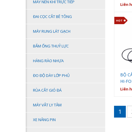
MÁY NÉN KHÍ TRỰC TIẾP
Liên 
ĐAI CỌC CẮT BÊ TÔNG
HOT
MÁY RUNG LÁT GẠCH
BẤM ỐNG THUỶ LỰC
HÀNG RÀO NHỰA
BỘ C
ĐO ĐỘ DÀY LỚP PHỦ
HI-FO
Liên 
RÙA CẮT GIÓ ĐÁ
MÁY VẮT LY TÂM
1
XE NÂNG PIN