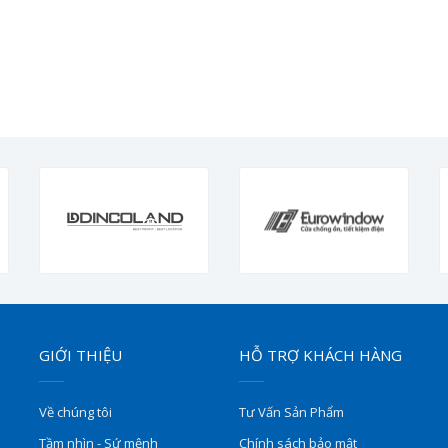
GIỚI THIỆU
HỖ TRỢ KHÁCH HÀNG
Về chúng tôi
Tư Vấn Sản Phẩm
Tầm nhìn - Sứ mệnh
Chính sách bảo mật