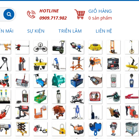
HOTLINE
GIỎ HÀNG
0909.717.982
0 sản phẩm
N MÃI
SỰ KIỆN
TRIỄN LÃM
LIÊN HỆ