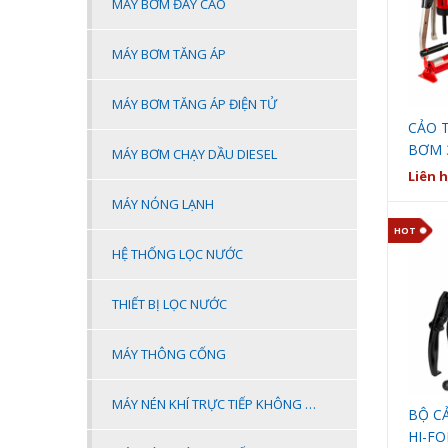
MÁY BƠM ĐẨY CAO
MÁY BƠM TĂNG ÁP
MÁY BƠM TĂNG ÁP ĐIỆN TỬ
CẢO 
BƠM 
MÁY BƠM CHẠY DẦU DIESEL
ACP3
Liên 
MÁY NÓNG LẠNH
HOT
HỆ THỐNG LỌC NƯỚC
THIẾT BỊ LỌC NƯỚC
MÁY THÔNG CỐNG
MÁY NÉN KHÍ TRỰC TIẾP KHÔNG DẦU
BỘ C
HI-FO