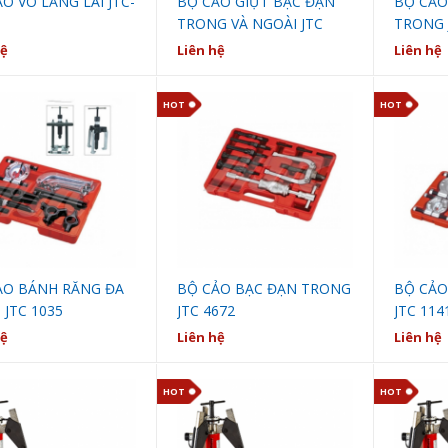
O VÔ LĂNG LÁI JTC-
BỘ CẢO GIỰT BẠC ĐẠN
BỘ CẢO
TRONG VÀ NGOÀI JTC
TRONG 
1146
hệ
Liên hệ
Liên hệ
HOT
HOT
ẢO BÁNH RĂNG ĐA
BỘ CẢO BẠC ĐẠN TRONG
BỘ CẢO
JTC 1035
JTC 4672
JTC 114
hệ
Liên hệ
Liên hệ
HOT
HOT