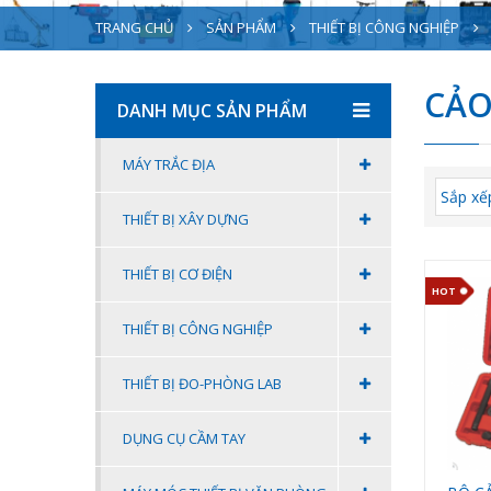
TRANG CHỦ
SẢN PHẨM
THIẾT BỊ CÔNG NGHIỆP
CẢO
DANH MỤC SẢN PHẨM
MÁY TRẮC ĐỊA
THIẾT BỊ XÂY DỰNG
THIẾT BỊ CƠ ĐIỆN
HOT
THIẾT BỊ CÔNG NGHIỆP
THIẾT BỊ ĐO-PHÒNG LAB
DỤNG CỤ CẦM TAY