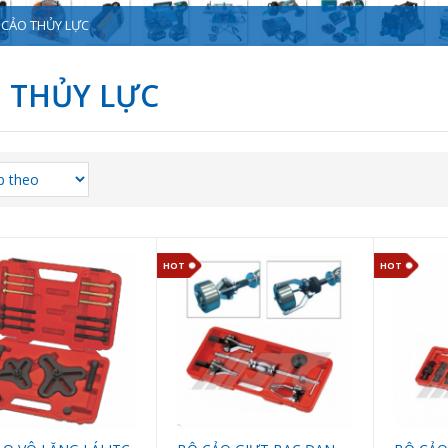
CẢO THỦY LỰC
 THỦY LỰC
HOT
HOT