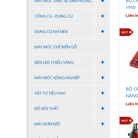
BỘ CẢ
MÁY MÓC THIẾT BỊ VĂN PHÒNG
1950
Liên 
CÔNG CỤ - DỤNG CỤ
DỤNG CỤ KHÍ NÉN
HOT
MÁY MÓC CHẾ BIẾN GỖ
ĐÈN LED CHIẾU SÁNG
MÁY MÓC NÔNG NGHIỆP
BỘ C
VẬT TƯ TIÊU HAO
NĂNG 
Liên 
ĐỒ NỘI THẤT
HOT
MÁY BƠM MỠ