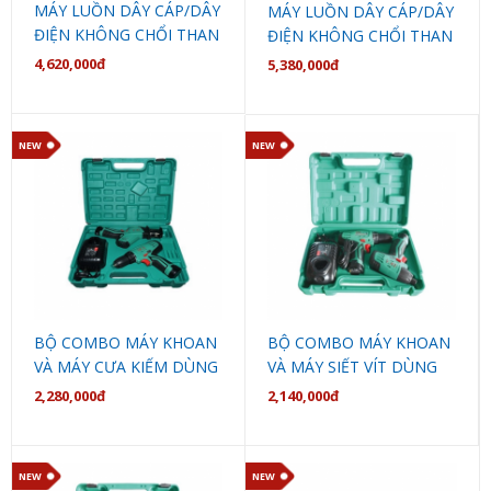
MÁY LUỒN DÂY CÁP/DÂY
MÁY LUỒN DÂY CÁP/DÂY
ĐIỆN KHÔNG CHỔI THAN
ĐIỆN KHÔNG CHỔI THAN
DÙNG PIN ADCX600Z
DÙNG PIN ADCX600DM
4,620,000đ
5,380,000đ
DCA
DCA
NEW
NEW
BỘ COMBO MÁY KHOAN
BỘ COMBO MÁY KHOAN
VÀ MÁY CƯA KIẾM DÙNG
VÀ MÁY SIẾT VÍT DÙNG
PIN ADKIT02EK DCA
PIN ADKIT01E DCA
2,280,000đ
2,140,000đ
NEW
NEW