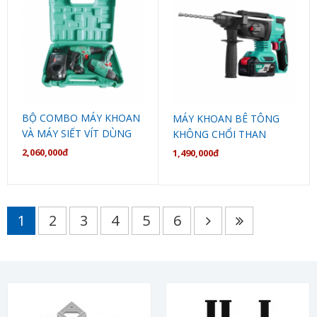
BỘ COMBO MÁY KHOAN
MÁY KHOAN BÊ TÔNG
VÀ MÁY SIẾT VÍT DÙNG
KHÔNG CHỔI THAN
PIN ADKIT01EK DCA
DÙNG PIN ADZC22Z DCA
2,060,000đ
1,490,000đ
1
2
3
4
5
6