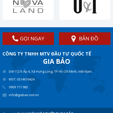
GỌI NGAY
BẢN ĐỒ
CÔNG TY TNHH MTV ĐẦU TƯ QUỐC TẾ
GIA BẢO
D4/112/5 Ấp 4, Xã Hưng Long, TP Hồ Chí Minh, Việt Nam.
MST: 0314616424
0909 717 982
info@giabao.net.vn