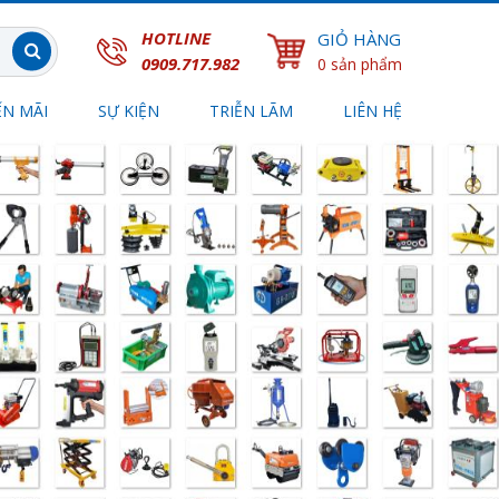
HOTLINE
GIỎ HÀNG
0909.717.982
0 sản phẩm
N MÃI
SỰ KIỆN
TRIỄN LÃM
LIÊN HỆ