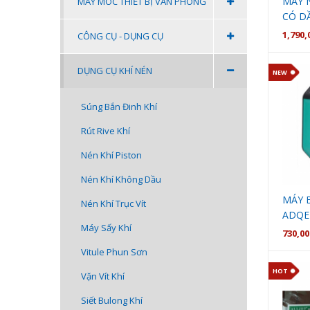
MÁY N
MÁY MÓC THIẾT BỊ VĂN PHÒNG
CÓ D
1,790,
CÔNG CỤ - DỤNG CỤ
DỤNG CỤ KHÍ NÉN
NEW
Súng Bắn Đinh Khí
Rút Rive Khí
Nén Khí Piston
Nén Khí Không Dầu
MÁY 
Nén Khí Trục Vít
ADQE
Máy Sấy Khí
730,0
Vitule Phun Sơn
HOT
Vặn Vít Khí
Siết Bulong Khí