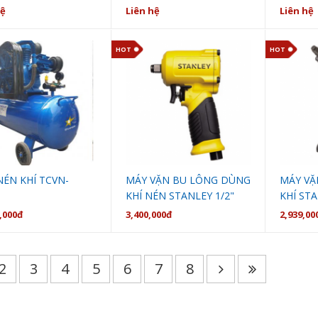
PRONA C33.100-A1
7190
hệ
Liên hệ
Liên hệ
HOT
HOT
NÉN KHÍ TCVN-
MÁY VẶN BU LÔNG DÙNG
MÁY V
5
KHÍ NÉN STANLEY 1/2"
KHÍ ST
STMT74840-8
8
,000đ
3,400,000đ
2,939,00
2
3
4
5
6
7
8