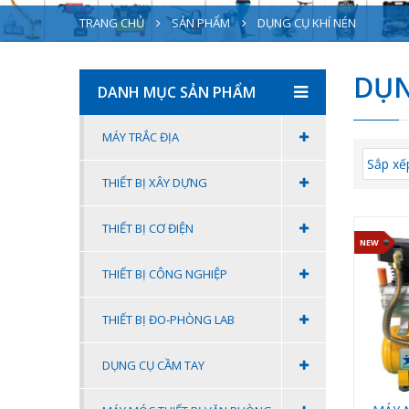
TRANG CHỦ
SẢN PHẨM
DỤNG CỤ KHÍ NÉN
DỤN
DANH MỤC SẢN PHẨM
MÁY TRẮC ĐỊA
THIẾT BỊ XÂY DỰNG
THIẾT BỊ CƠ ĐIỆN
NEW
THIẾT BỊ CÔNG NGHIỆP
THIẾT BỊ ĐO-PHÒNG LAB
DỤNG CỤ CẦM TAY