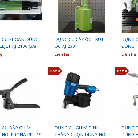
 CỤ KHOAN DÙNG
DỤNG CỤ CẤY ỐC - RÚT
DỤNG C
LLJET AJ-2106 (3/8
ÔC AJ-2301
ĐỒNG F
hệ
Liên hệ
Liên hệ
HOT
HOT
 CỤ DẬP GHIM
DỤNG CỤ GHIM ĐINH
DỤNG C
HƠI PRONA RP - 19
THẲNG CUỘN DÙNG HƠI
DÙNG H