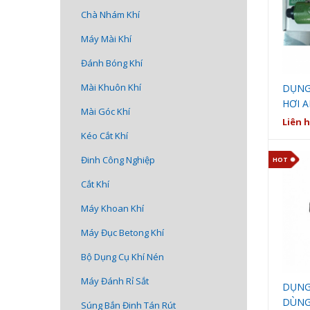
Chà Nhám Khí
Máy Mài Khí
Đánh Bóng Khí
Mài Khuôn Khí
DỤNG
HƠI A
Mài Góc Khí
IN)
Liên 
Kéo Cắt Khí
Đinh Công Nghiệp
HOT
Cắt Khí
Máy Khoan Khí
Máy Đục Betong Khí
Bộ Dụng Cụ Khí Nén
Máy Đánh Rỉ Sắt
DỤNG
DÙNG 
Súng Bắn Đinh Tán Rút