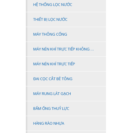
HỆ THỐNG LỌC NƯỚC
THIẾT BỊ LỌC NƯỚC
MÁY THÔNG CỐNG
MÁY NÉN KHÍ TRỰC TIẾP KHÔNG DẦU
MÁY NÉN KHÍ TRỰC TIẾP
ĐAI CỌC CẮT BÊ TÔNG
MÁY RUNG LÁT GẠCH
BẤM ỐNG THUỶ LỰC
HÀNG RÀO NHỰA