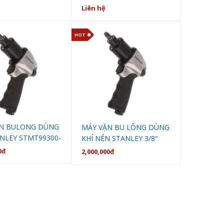
7333
Liên hệ
HOT
ẶN BULONG DÙNG
MÁY VẶN BU LÔNG DÙNG
ANLEY STMT99300-
KHÍ NÉN STANLEY 3/8"
STMT70116-8
0đ
2,000,000đ