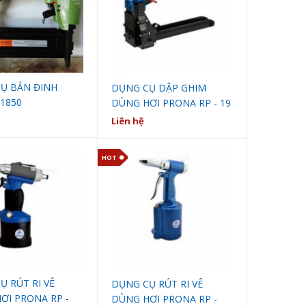
Ụ BẮN ĐINH
DỤNG CỤ DẬP GHIM
1850
DÙNG HƠI PRONA RP - 19
- 35
Liên hệ
HOT
Ụ RÚT RI VÊ
DỤNG CỤ RÚT RI VÊ
ƠI PRONA RP -
DÙNG HƠI PRONA RP -