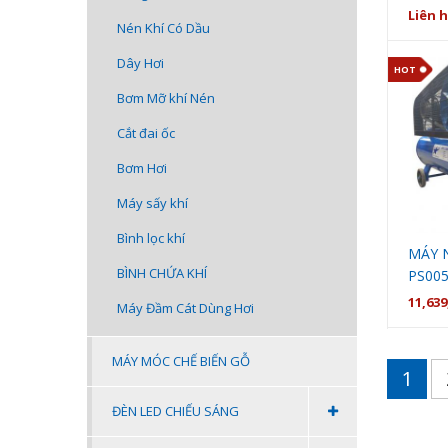
- 35M
Liên 
Nén Khí Có Dầu
Dây Hơi
HOT
Bơm Mỡ khí Nén
Cắt đai ốc
Bơm Hơi
Máy sấy khí
Bình lọc khí
MÁY 
BÌNH CHỨA KHÍ
PS00
11,639
Máy Đầm Cát Dùng Hơi
MÁY MÓC CHẾ BIẾN GỖ
1
ĐÈN LED CHIẾU SÁNG