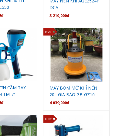
 KHÍ 50 LÍT
MÁY NÉN KHÍ AQE2524F
C550
DCA
0đ
3,210,000đ
HOT
ƠN CẦM TAY
MÁY BƠM MỠ KHÍ NÉN
 TM-71
20L GIA BẢO GB-GZ10
0đ
4,039,000đ
HOT