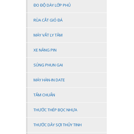
ĐO ĐỘ DÀY LỚP PHỦ
RÙA CẮT GIÓ ĐÁ
MÁY VẮT LY TÂM
XE NÂNG PIN
SÚNG PHUN GAI
MÁY HÀN-IN DATE
TẤM CHUẨN
THƯỚC THÉP BỌC NHỰA
THƯỚC DÂY SỢI THỦY TINH