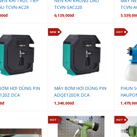
ÉN KHÍ TRỰC TIẾP
NÉN KHÍ KHÔNG DẦU
MÁY NÉN
ẦU TCVN-AC29
TCVN-SAC220
TCVN-A
000đ
6,139,000đ
5,539,00
NEW
HOT
BƠM HƠI DÙNG PIN
MÁY BƠM HƠI DÙNG PIN
PHUN S
120Z DCA
ADQE120DK DCA
HAUPON
00đ
1,340,000đ
1,479,00
HOT
HOT