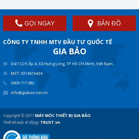
GỌI NGAY
BẢN ĐỒ
CÔNG TY TNHH MTV ĐẦU TƯ QUỐC TẾ
GIA BẢO
D4/112/5 Ấp 4, Xã Hưng Long, TP Hồ Chí Minh, Việt Nam.
MST: 0314616424
0909 717 982
info@giabao.net.vn
Copyright © 2017
MÁY MÓC THIẾT BỊ GIA BẢO
Thiết kế web di động:
TRUST.vn