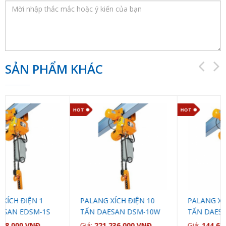
SẢN PHẨM KHÁC
HOT
HOT
N 1
PALANG XÍCH ĐIỆN 10
PALANG XÍCH ĐIỆN 7
M-1S
TẤN DAESAN DSM-10W
TẤN DAESAN DSM-7
NĐ
Giá:
221.236.000 VNĐ
Giá:
144.628.000 VNĐ