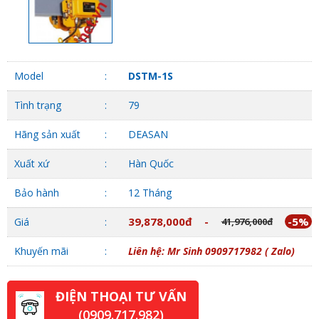
Model
DSTM-1S
Tình trạng
79
Hãng sản xuất
DEASAN
Xuất xứ
Hàn Quốc
Bảo hành
12 Tháng
39,878,000đ
-
-5%
Giá
41,976,000đ
Khuyến mãi
Liên hệ: Mr Sinh 0909717982 ( Zalo)
ĐIỆN THOẠI TƯ VẤN
(0909.717.982)