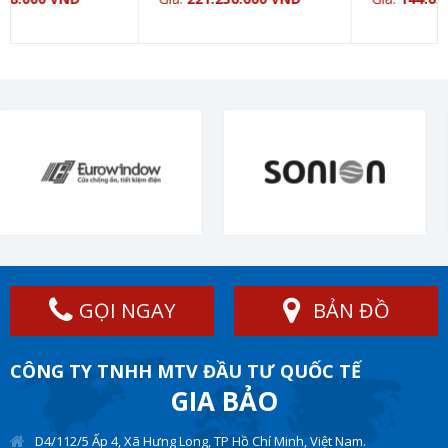
GỌI NGAY
BẢN ĐỒ
CÔNG TY TNHH MTV ĐẦU TƯ QUỐC TẾ
GIA BẢO
D4/112/5 Ấp 4, Xã Hưng Long, TP Hồ Chí Minh, Việt Nam.